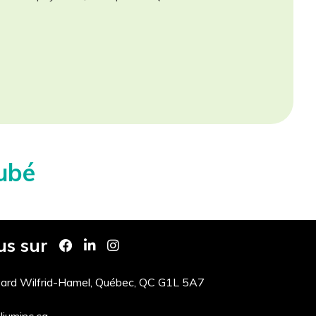
ubé
us sur
ard Wilfrid-Hamel, Québec, QC G1L 5A7
iuminc.ca