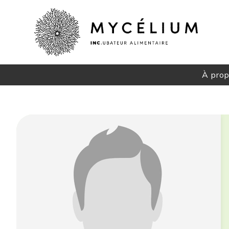
À pro
M
Cr
No