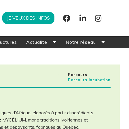
JE VEUX DES INFOS
ructures
Actualité
Notre réseau
Offres d’emploi
Cohorte actuelle
Les nouveautés
Cohortes précédentes
Parcours
La revue de presse
Partenaires & Experts
Parcours incubation
ues d’Afrique, élaborés à partir d’ingrédients
hez MYCÉLIUM, marie traditions ivoiriennes et
ains et dépaysants, fabriqués au Québec.