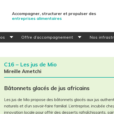
Accompagner, structurer et propulser des
entreprises alimentaires
pos
Offre d’accompagnement
Nos infrast
YCÉLIUM
Parcours Incubation
éneau Aliments Santé
Parcours Évolution
C16 – Les jus de Mio
tre équipe
Parcours Entreprises d’impact
Mireille Ametchi
Bâtonnets glacés de jus africains
Les jus de Mio propose des bâtonnets glacés aux jus authentiq
naturels et d’un savoir‑faire familial. L’entreprise, incubée c
innovation locale pour offrir des desserts rafraîchissants, s