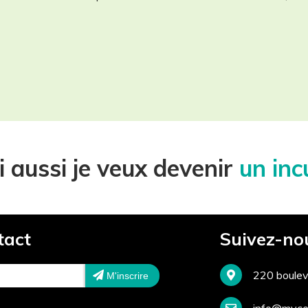
 aussi je veux devenir
un inc
tact
Suivez-no
220 boulev
M'inscrire
info@mycel