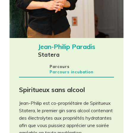
Jean-Philip Paradis
Statera
Parcours
Parcours incubation
maintenant!
Spiritueux sans alcool
Jean-Philip est co-propriétaire de Spiritueux
Les champs contenant un (*) sont
Statera, le premier gin sans alcool contenant
obligatoires.
des électrolytes aux propriétés hydratantes
afin que vous puissiez apprécier une soirée
Participant(s) *
agréable en toute modération.