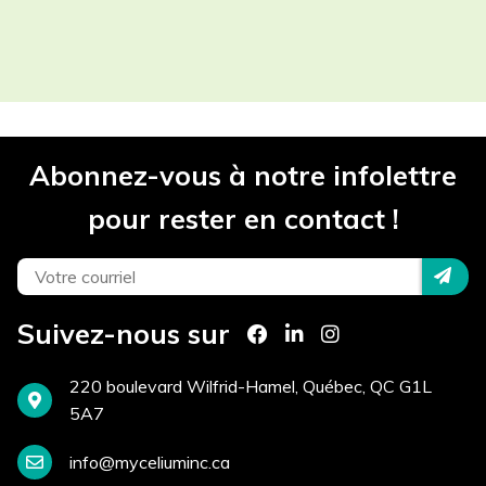
Les champs contenant un (*) sont
obligatoires.
Participant(s) *
Abonnez-vous à notre infolettre
Projet *
pour rester en contact !
Téléphone *
Suivez-nous sur
Courriel *
220 boulevard Wilfrid-Hamel, Québec, QC G1L
5A7
info@myceliuminc.ca
Site Internet