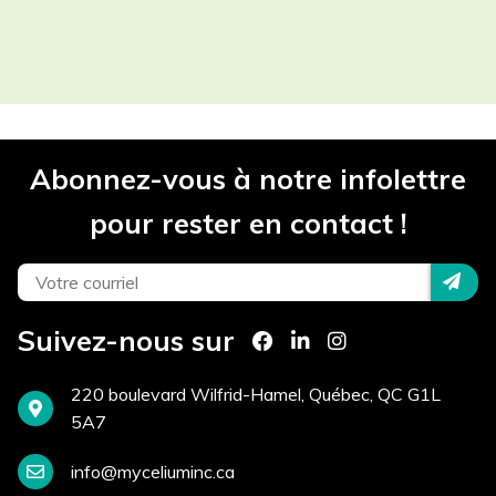
Les champs contenant un (*) sont
obligatoires.
Participant(s) *
Abonnez-vous à notre infolettre
Projet *
pour rester en contact !
Téléphone *
Suivez-nous sur
Courriel *
220 boulevard Wilfrid-Hamel, Québec, QC G1L
5A7
info@myceliuminc.ca
Site Internet