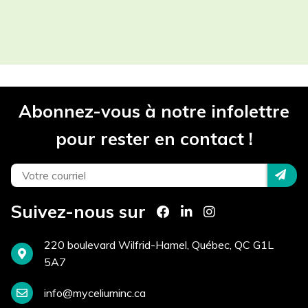
Les champs contenant un (*) sont
obligatoires.
Participant(s) *
Abonnez-vous à notre infolettre
Projet *
pour rester en contact !
Téléphone *
Suivez-nous sur
Courriel *
220 boulevard Wilfrid-Hamel, Québec, QC G1L
5A7
info@myceliuminc.ca
Site Internet