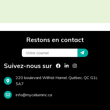
Les champs contenant un (*) sont
obligatoires.
Participant(s) *
Restons en contact
Projet *
Téléphone *
Suivez-nous sur
220 boulevard Wilfrid-Hamel, Québec, QC G1L
Courriel *
5A7
info@myceliuminc.ca
Site Internet