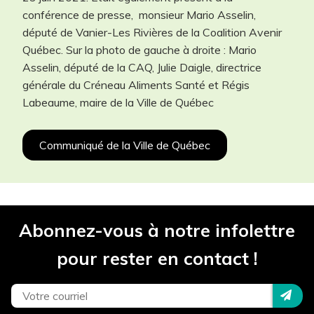
conférence de presse, monsieur Mario Asselin,
député de Vanier-Les Rivières de la
Coalition Avenir
Projet *
Québec.
Sur la photo de gauche à droite : Mario
Asselin, député de la CAQ, Julie Daigle, directrice
générale du Créneau Aliments Santé et Régis
Téléphone *
Labeaume, maire de la Ville de Québec
Communiqué de la Ville de Québec
Courriel *
Site Internet
Abonnez-vous à notre infolettre
pour rester en contact !
Description du projet *