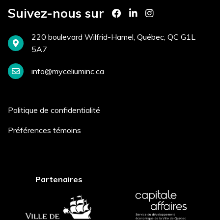
Suivez-nous sur
Comment avez-vous entendu
220 boulevard Wilfrid-Hamel, Québec, QC G1L
parler de nous? *
5A7
info@myceliuminc.ca
Postuler
Politique de confidentialité
Préférences témoins
Partenaires