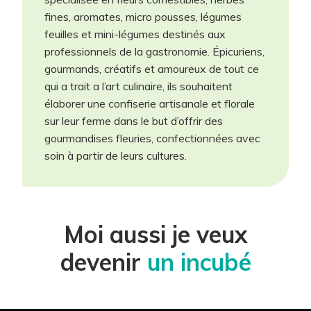
obligatoires.
fines, aromates, micro pousses, légumes
feuilles et mini-légumes destinés aux
Participant(s) *
professionnels de la gastronomie. Épicuriens,
gourmands, créatifs et amoureux de tout ce
qui a trait a l’art culinaire, ils souhaitent
Projet *
élaborer une confiserie artisanale et florale
sur leur ferme dans le but d’offrir des
gourmandises fleuries, confectionnées avec
Téléphone *
soin à partir de leurs cultures.
Courriel *
Moi aussi je veux
Site Internet
devenir
un incubé
Description du projet *