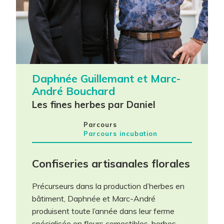
Daphnée Guillemant et Marc-
André Bouchard
Les fines herbes par Daniel
Parcours
Parcours incubation
Confiseries artisanales florales
maintenant!
Précurseurs dans la production d’herbes en
bâtiment, Daphnée et Marc-André
produisent toute l’année dans leur ferme
Les champs contenant un (*) sont
spécialisée en fleurs comestibles, herbes