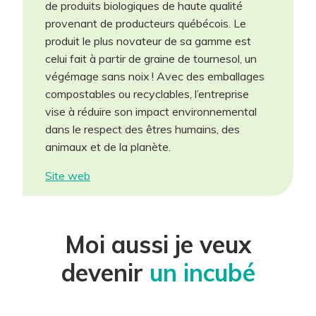
de produits biologiques de haute qualité
obligatoires.
provenant de producteurs québécois. Le
Participant(s) *
produit le plus novateur de sa gamme est
celui fait à partir de graine de tournesol, un
végémage sans noix ! Avec des emballages
Projet *
compostables ou recyclables, l’entreprise
vise à réduire son impact environnemental
dans le respect des êtres humains, des
animaux et de la planète.
Téléphone *
Site web
Courriel *
Moi aussi je veux
Site Internet
devenir
un incubé
Description du projet *