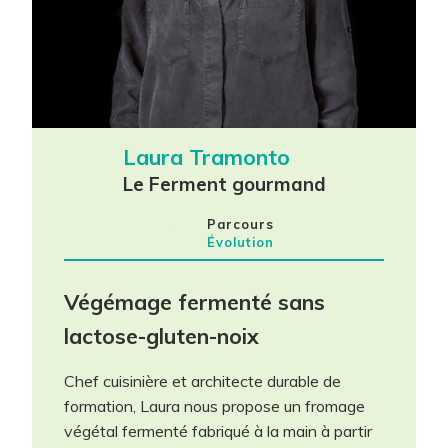
Laura Tramonto
Le Ferment gourmand
Parcours
Évolution
Végémage fermenté sans
lactose-gluten-noix
maintenant!
Chef cuisinière et architecte durable de
formation, Laura nous propose un fromage
végétal fermenté fabriqué à la main à partir
Les champs contenant un (*) sont