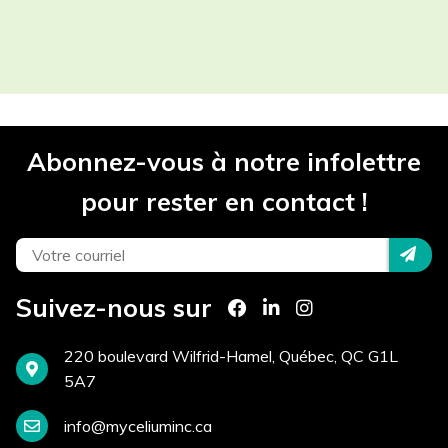
Les champs contenant un (*) sont
obligatoires.
Participant(s) *
Abonnez-vous à notre infolettre
Projet *
pour rester en contact !
Téléphone *
Suivez-nous sur
Courriel *
220 boulevard Wilfrid-Hamel, Québec, QC G1L
5A7
info@myceliuminc.ca
Site Internet