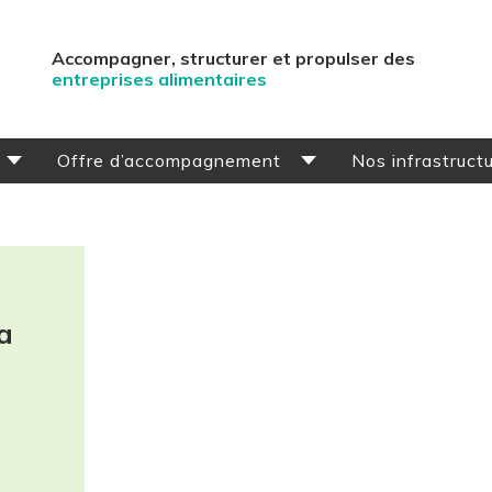
Accompagner, structurer et propulser des
entreprises alimentaires
Offre d’accompagnement
Nos infrastruct
LIUM
Parcours Incubation
Espace Inn
au Aliments Santé
Parcours Évolution
La cuisine
équipe
Parcours Entreprises d’impact
a