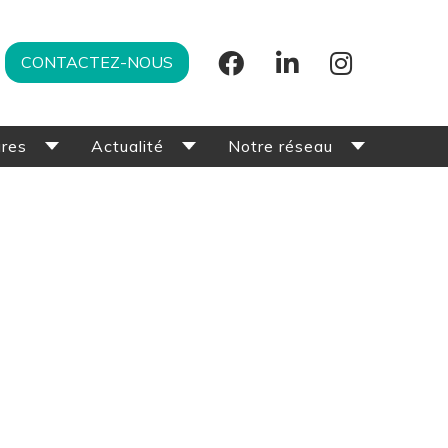
CONTACTEZ-NOUS
ures
Actualité
Notre réseau
ovation
Offres d’emploi
Cohorte actuelle
 MYCÉLIUM
Les nouveautés
Cohortes précédentes
La revue de presse
Partenaires & Experts