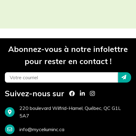
Les champs contenant un (*) sont
obligatoires.
Participant(s) *
Abonnez-vous à notre infolettre
Projet *
pour rester en contact !
Téléphone *
Suivez-nous sur
Courriel *
220 boulevard Wilfrid-Hamel, Québec, QC G1L
5A7
info@myceliuminc.ca
Site Internet