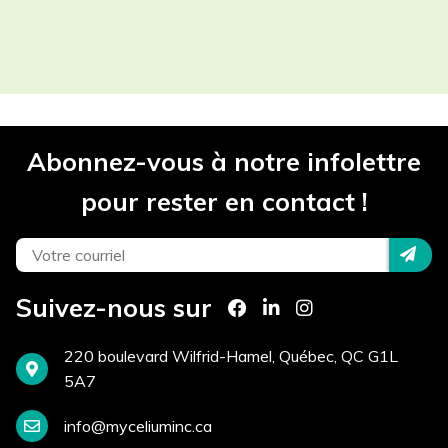
Les champs contenant un (*) sont
obligatoires.
Participant(s) *
Abonnez-vous à notre infolettre
Projet *
pour rester en contact !
Téléphone *
Suivez-nous sur
Courriel *
220 boulevard Wilfrid-Hamel, Québec, QC G1L
5A7
info@myceliuminc.ca
Site Internet