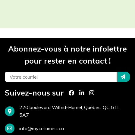
Les champs contenant un (*) sont
obligatoires.
Participant(s) *
Abonnez-vous à notre infolettre
Projet *
pour rester en contact !
Téléphone *
Suivez-nous sur
Courriel *
220 boulevard Wilfrid-Hamel, Québec, QC G1L
5A7
info@myceliuminc.ca
Site Internet