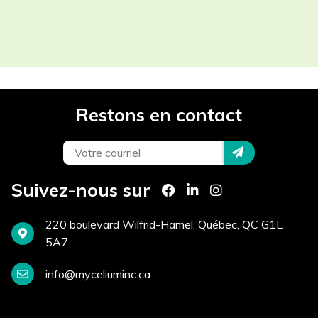
Les champs contenant un (*) sont
obligatoires.
Participant(s) *
Restons en contact
Projet *
Téléphone *
Suivez-nous sur
220 boulevard Wilfrid-Hamel, Québec, QC G1L
Courriel *
5A7
info@myceliuminc.ca
Site Internet