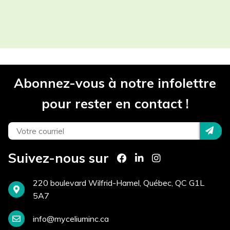
Les champs contenant un (*) sont
obligatoires.
Participant(s) *
Abonnez-vous à notre infolettre
Projet *
pour rester en contact !
Téléphone *
Suivez-nous sur
Courriel *
220 boulevard Wilfrid-Hamel, Québec, QC G1L
5A7
info@myceliuminc.ca
Site Internet